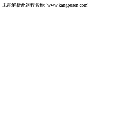
未能解析此远程名称: 'www.kangpusen.com'