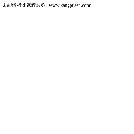
未能解析此远程名称: 'www.kangpusen.com'